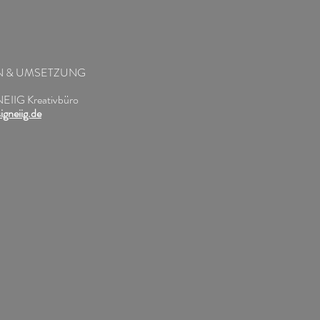
N & UMSETZUNG
IIG Kreativbüro
gneiig.de