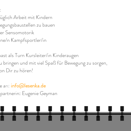
t
üglich Arbeit mit Kindern
wegungsbaustellen zu bauen
ber Sensomotorik
eine/n Kampfsportler/in
st als Turn Kursleiter/in Kinderaugen
 bringen und mit viel Spaß für Bewegung zu sorgen,
von Dir zu hören!
e a
n:
info@lesenka.de
partnerin: Eugenie Geyman